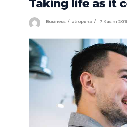
Taking life as it
Business
atropena
7 Kasım 201