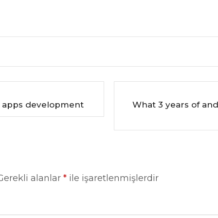
id apps development
What 3 years of an
Gerekli alanlar
*
ile işaretlenmişlerdir