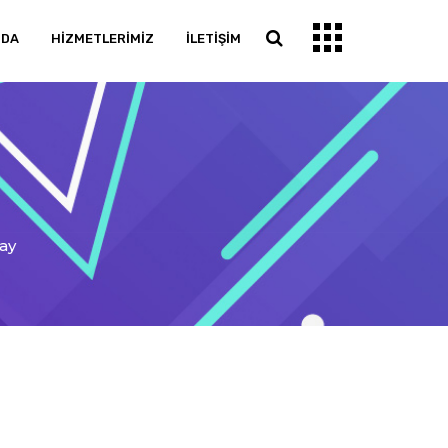
ZDA
HIZMETLERIMIZ
İLETIŞIM
way