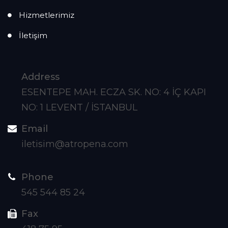
Hizmetlerimiz
İletişim
Address
ESENTEPE MAH. ECZA SK. NO: 4 İÇ KAPI
NO: 1 LEVENT / İSTANBUL
Email
iletisim@atropena.com
Phone
545 544 85 24
Fax