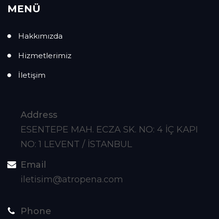
MENÜ
Hakkımızda
Hizmetlerimiz
İletişim
Address
ESENTEPE MAH. ECZA SK. NO: 4 İÇ KAPI
NO: 1 LEVENT / İSTANBUL
Email
iletisim@atropena.com
Phone