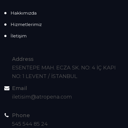
Hakkımızda
Hizmetlerimiz
İletişim
Address
ESENTEPE MAH. ECZA SK. NO: 4 İÇ KAPI
NO: 1 LEVENT / İSTANBUL
Email
iletisim@atropena.com
Phone
545 544 85 24